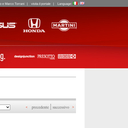
labo e Marco Torrani |
visita il portale
| Language:
/
I
precedente
successivo