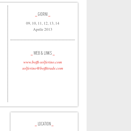
_
GIORNI
_
09, 10, 11, 12, 13, 14
Aprile 2013
_
WEB & LINKS
_
www.boffi-solferino.com
solferino@boffitrade.com
_
LOCATION
_