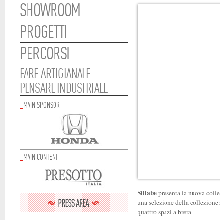
SHOWROOM
PROGETTI
PERCORSI
FARE ARTIGIANALE
PENSARE INDUSTRIALE
_
MAIN SPONSOR
_
MAIN CONTENT
Sillabe
presenta la nuova colle
una selezione della collezione: 
quattro spazi a brera