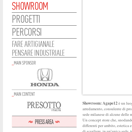
SHOWROOM
PROGETTI
PERCORSI
FARE ARTIGIANALE
PENSARE INDUSTRIALE
_
MAIN SPONSOR
_
MAIN CONTENT
Showroom:
Agape12
è un luog
arredamento, consulente di prog
sede milanese di alcune delle 
Un concept store che, snodandos
differenti per ambito, estetica 
di scegliere, in un’unica sede, t