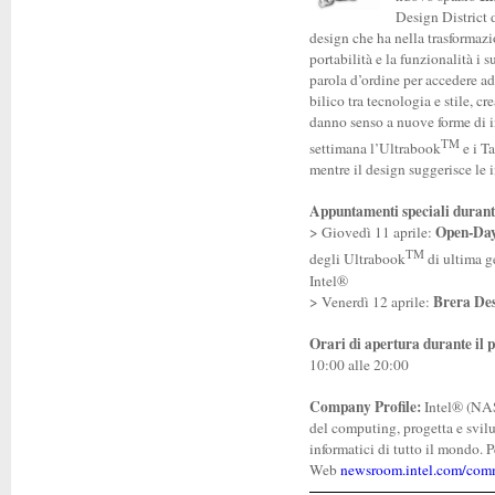
Design District 
design che ha nella trasformazio
portabilità e la funzionalità i s
parola d’ordine per accedere a
bilico tra tecnologia e stile, cr
danno senso a nuove forme di i
TM
settimana l’Ultrabook
e i T
mentre il design suggerisce le i
Appuntamenti speciali durant
Open-Da
> Giovedì 11 aprile:
TM
degli Ultrabook
di ultima g
Intel®
Brera Des
> Venerdì 12 aprile:
Orari di apertura durante il 
10:00 alle 20:00
Company Profile:
Intel® (NA
del computing, progetta e svilu
informatici di tutto il mondo. Pe
Web
newsroom.intel.com/comm