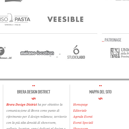
Brera Design District
ha per obiettivo la
Homepage
comunicazione di Brera come punto di
Editoriale
riferimento per il design milanese, territorio
Agenda Eventi
con la più alta densità di showroom,
Eventi Speciali
gallerie, location, spazi dedicati al design e
Showroom