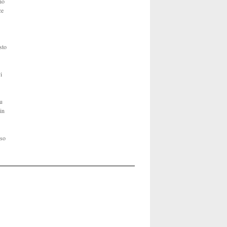
no
ce
sto
i
su
 in
sso