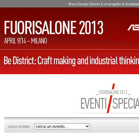
Brera Design District è un progetto di Studio
_
FUORISALONE 2013
_
EVENTI SPECIA
cerca evento