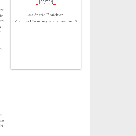
_
LOCATION
_
one
c/o Spazio Fiorichiari
to
azi,
Via Fiori Chiari ang. via Formentini, 9
e
i
a,
in
nno
dei