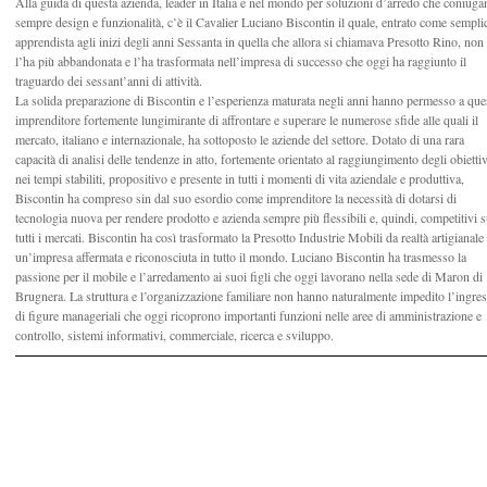
Alla guida di questa azienda, leader in Italia e nel mondo per soluzioni d’arredo che coniuga
sempre design e funzionalità, c’è il Cavalier Luciano Biscontin il quale, entrato come sempli
apprendista agli inizi degli anni Sessanta in quella che allora si chiamava Presotto Rino, non
l’ha più abbandonata e l’ha trasformata nell’impresa di successo che oggi ha raggiunto il
traguardo dei sessant’anni di attività.
La solida preparazione di Biscontin e l’esperienza maturata negli anni hanno permesso a que
imprenditore fortemente lungimirante di affrontare e superare le numerose sfide alle quali il
mercato, italiano e internazionale, ha sottoposto le aziende del settore. Dotato di una rara
capacità di analisi delle tendenze in atto, fortemente orientato al raggiungimento degli obiettiv
nei tempi stabiliti, propositivo e presente in tutti i momenti di vita aziendale e produttiva,
Biscontin ha compreso sin dal suo esordio come imprenditore la necessità di dotarsi di
tecnologia nuova per rendere prodotto e azienda sempre più flessibili e, quindi, competitivi 
tutti i mercati. Biscontin ha così trasformato la Presotto Industrie Mobili da realtà artigianale
un’impresa affermata e riconosciuta in tutto il mondo. Luciano Biscontin ha trasmesso la
passione per il mobile e l’arredamento ai suoi figli che oggi lavorano nella sede di Maron di
Brugnera. La struttura e l’organizzazione familiare non hanno naturalmente impedito l’ingre
di figure manageriali che oggi ricoprono importanti funzioni nelle aree di amministrazione e
controllo, sistemi informativi, commerciale, ricerca e sviluppo.