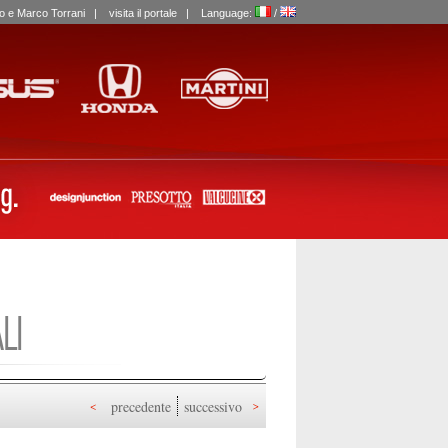
labo e Marco Torrani |
visita il portale
| Language:
/
LI
precedente
successivo