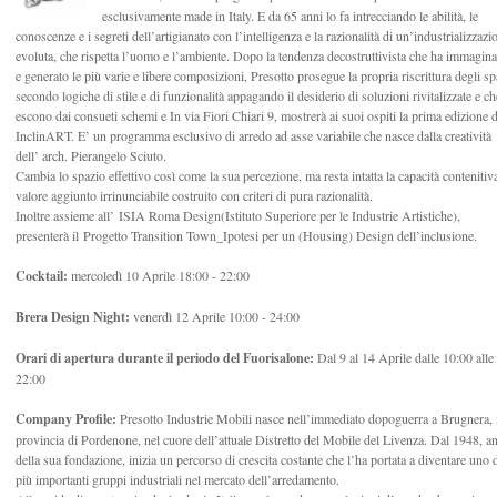
esclusivamente made in Italy. E da 65 anni lo fa intrecciando le abilità, le
conoscenze e i segreti dell’artigianato con l’intelligenza e la razionalità di un’industrializzazi
evoluta, che rispetta l’uomo e l’ambiente.
Dopo la tendenza decostruttivista che ha immagina
e generato le più varie e libere composizioni
, Presotto prosegue la propria riscrittura degli sp
secondo logiche di stile e di funzionalità appagando il desiderio di soluzioni rivitalizzate e ch
escono dai consueti schemi e In via Fiori Chiari 9, mostrerà ai suoi ospiti la prima edizione d
InclinART.
E’ un programma esclusivo di arredo ad asse variabile che n
asce dalla creatività
dell’ arch. Pierangelo Sciuto
.
Cambia lo spazio effettivo così come la sua percezione, ma resta intatta la capacità contenitiv
valore aggiunto irrinunciabile costruito con criteri di pura razionalità.
Inoltre assieme all’ ISIA Roma Design(Istituto Superiore per le Industrie Artistiche),
presenterà il Progetto Transition Town_Ipotesi per un (Housing) Design dell’inclusione.
Cocktail:
mercoledì 10 Aprile 18:00 - 22:00
Brera Design Night:
venerdì 12 Aprile 10:00 - 24:00
Orari di apertura durante il periodo del Fuorisalone:
Dal 9 al 14 Aprile dalle 10:00 alle
22:00
Company Profile:
Presotto Industrie Mobili nasce nell’immediato dopoguerra a Brugnera, 
provincia di Pordenone, nel cuore dell’attuale Distretto del Mobile del Livenza. Dal 1948, a
della sua fondazione, inizia un percorso di crescita costante che l’ha portata a diventare uno 
più importanti gruppi industriali nel mercato dell’arredamento.