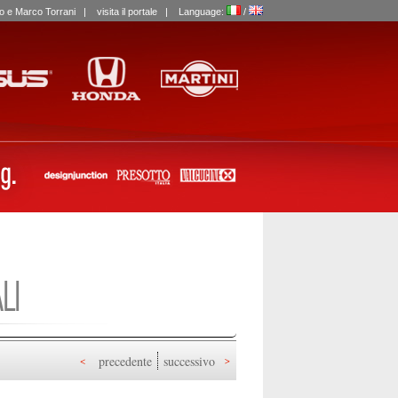
labo e Marco Torrani |
visita il portale
| Language:
/
LI
precedente
successivo