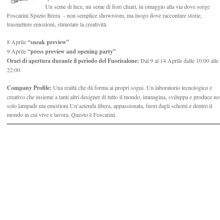
Un seme di luce, un seme di fiori chiari, in omaggio alla via dove sorge
Foscarini Spazio Brera - non semplice showroom, ma luogo dove raccontare storie,
trasmettere emozioni, stimolare la creatività.
8 Aprile
“sneak preview”
9 Aprile
“press preview and opening party”
Orari di apertura durante il periodo del Fuorisalone:
Dal 9 al 14 Aprile dalle 10:00 alle
22:00
Company Profile:
Una realtà che dà forma ai propri sogni. Un laboratorio tecnologico e
creativo che
insieme a tanti altri designer di tutto il mondo, immagina, sviluppa e produce n
solo lampade ma emozioni.Un’azienda libera, appassionata, fuori dagli schemi e dentro il
mondo in cui vive e lavora.
Questo è Foscarini.