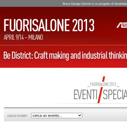
Brera Design District è un progetto di Studio
_
FUORISALONE 2013
_
EVENTI SPECIA
cerca evento