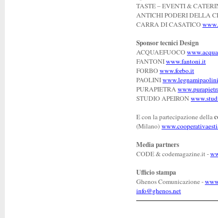
TASTE – EVENTI & CATER
ANTICHI PODERI DELLA 
CARRA DI CASATICO
www.c
Sponsor tecnici Design
ACQUAEFUOCO
www.acquae
FANTONI
www.fantoni.it
FORBO
www.forbo.it
PAOLINI
www.legnamipaolin
PURAPIETRA
www.purapietra
STUDIO APEIRON
www.studi
c
E con la partecipazione della
(Milano)
www.cooperativaesti
Media partners
CODE & codemagazine.it -
ww
Ufficio stampa
Ghenos Comunicazione -
www.
info@ghenos.net