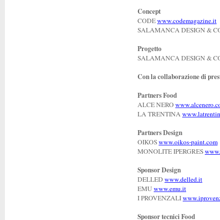
Concept
CODE
www.codemagazine.it
SALAMANCA DESIGN & C
Progetto
SALAMANCA DESIGN & C
Con la collaborazione di pres
Partners Food
ALCE NERO
www.alcenero.c
LA TRENTINA
www.latrentin
Partners Design
OIKOS
www.oikos-paint.com
MONOLITE IPERGRES
www.
Sponsor Design
DELLED
www.delled.it
EMU
www.emu.it
I PROVENZALI
www.iprovenza
Sponsor tecnici Food