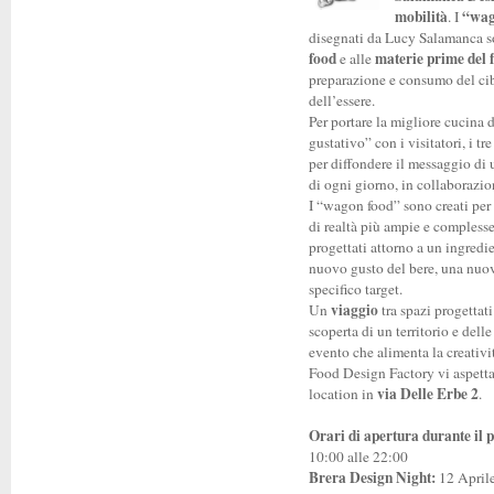
mobilità
“wag
. I
disegnati da Lucy Salamanca so
food
materie prime del f
e alle
preparazione e consumo del cibo
dell’essere.
Per portare la migliore cucina d
gustativo” con i visitatori, i 
per diffondere il messaggio di 
di ogni giorno, in collaborazi
I “wagon food” sono creati per
di realtà più ampie e compless
progettati attorno a un ingredie
nuovo gusto del bere, una nuo
specifico target.
viaggio
Un
tra spazi progettat
scoperta di un territorio e dell
evento che alimenta la creativit
Food Design Factory vi aspetta
via Delle Erbe 2
location in
.
Orari di apertura durante il 
10:00 alle 22:00
Brera Design Night:
12 Aprile