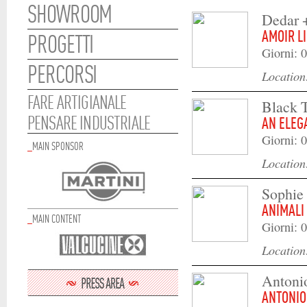
SHOWROOM
Dedar 
AMOIR L
PROGETTI
Giorni: 0
PERCORSI
Locatio
FARE ARTIGIANALE
Black 
PENSARE INDUSTRIALE
AN ELEG
Giorni: 0
_
MAIN SPONSOR
Locatio
Sophie 
ANIMALI
_
MAIN CONTENT
Giorni: 0
Locatio
Antoni
ANTONIO